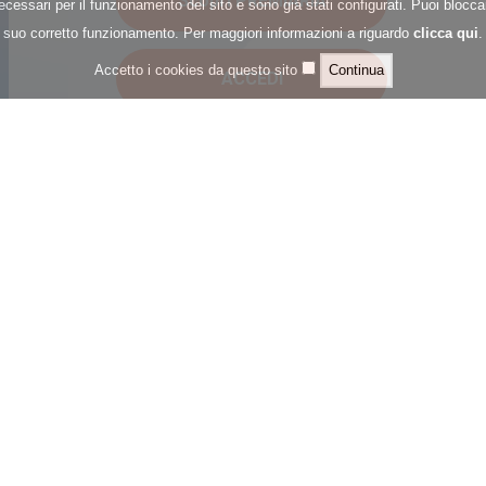
ecessari per il funzionamento del sito e sono già stati configurati. Puoi bloccar
suo corretto funzionamento. Per maggiori informazioni a riguardo
clicca qui
.
Accetto i cookies da questo sito
HOME
REGOLAMENTO
ARTICOLI PROMO
PRIVACY
ACCEDI
OK
Panasonic Marketing Europe GmbH
Milano | Viale Fulvio Testi 280/6
Qta
Partita IVA 07409680969